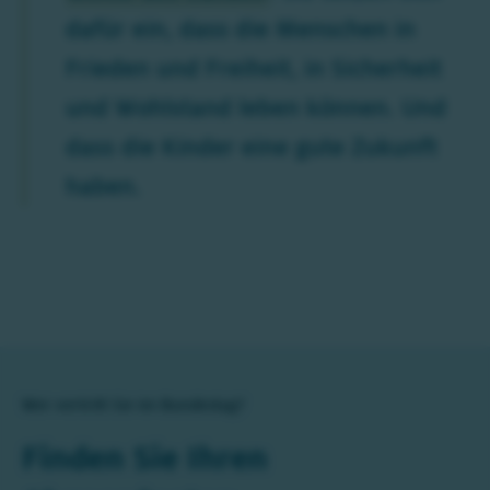
dafür ein, dass die Menschen in
Frieden und Freiheit, in Sicherheit
und Wohlstand leben können. Und
dass die Kinder eine gute Zukunft
haben.
Wer vertritt Sie im Bundestag?
Finden Sie Ihren