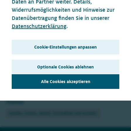
Teilen & Empfehlen
Daten an Partner weiter. Details,
Widerrufsmöglichkeiten und Hinweise zur
Opens
Opens
Opens
Opens
Datenübertragung finden Sie in unserer
in
in
in
in
Datenschutzerklärung
.
new
new
new
new
tab
tab
tab
tab
Abgeordnete/r
Cookie-Einstellungen anpassen
Albert Stegemann
Optionale Cookies ablehnen
Stellvertretender Fraktionsvorsitzender
Alle Cookies akzeptieren
Legislatur
21
. Wahlperiode
Themen
Familie, Frauen, Arbeit, Gesundheit und Soziales