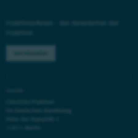
FraktionsNews - der Newsletter der
Fraktion
Zum Newsletter
Kontakt
CDU/CSU-Fraktion
im Deutschen Bundestag
Platz der Republik 1
11011 Berlin