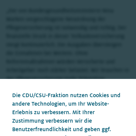
„Die von Bundesgesundheitsministerin Nina
Warken vorgeschlagene Neuordnung der
Pflegeversicherung ist notwendig und richtig. Der
finanzielle Druck in dieser Teilkaskoversicherung
steigt kontinuierlich. Die Ausgaben übersteigen
die Einnahmen bei Weitem. Ohne
Reformmaßnahmen würden Versicherte und
Arbeitgeber noch stärker belastet. Wir brauchen in
der Pflegeversicherung mehr Prävention,
zielgenauere Einnahmen und eine Neuordnung
Die CDU/CSU-Fraktion nutzen Cookies und
der notwendigen Leistungsansprüche. Diese Ziele
andere Technologien, um Ihr Website-
sieht der Gesetzentwurf vor.“
Erlebnis zu verbessern. Mit Ihrer
Zustimmung verbessern wir die
Benutzerfreundlichkeit und geben ggf.