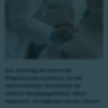
Zum Vorschlag der Reform der
Pflegeversicherung können Sie den
stellvertretenden Vorsitzenden der
CDU/CSU-Bundestagsfraktion, Albert
Stegemann, mit folgenden Worten zitieren: