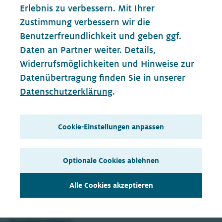
Union
Erlebnis zu verbessern. Mit Ihrer
Zustimmung verbessern wir die
AG Finanzen
Fraktion
Benutzerfreundlichkeit und geben ggf.
Gruppe der Vertriebenen, Aussiedler und
Fraktion
Daten an Partner weiter. Details,
deutschen Minderheiten
Widerrufsmöglichkeiten und Hinweise zur
Datenübertragung finden Sie in unserer
Ausschuss für die Angelegenheiten der
Bundestag
Datenschutzerklärung
.
Europäischen Union
Finanzausschuss
Bundestag
Cookie-Einstellungen anpassen
Mehr über Georg Günther
Optionale Cookies ablehnen
Opens
Biografie
in
Opens
Abstimmungen
Alle Cookies akzeptieren
new
in
Opens
Reden im Bundestag
tab
new
in
tab
new